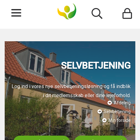
SELVBETJENING
Log ind i vores nye selvbetjeningsløsning og få indblik
i dit medlemsskab eller dine lejeforhold.
Afdeling
Selvbetjening
Min forside