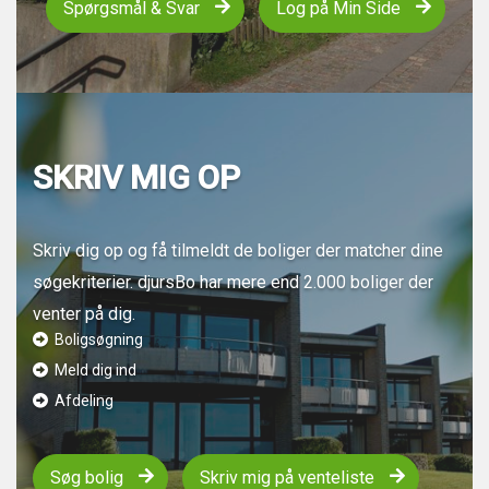
Spørgsmål & Svar
Log på Min Side
SKRIV MIG OP
Skriv dig op og få tilmeldt de boliger der matcher dine
søgekriterier. djursBo har mere end 2.000 boliger der
venter på dig.
Boligsøgning
Meld dig ind
Afdeling
Søg bolig
Skriv mig på venteliste