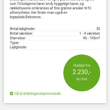
rum.Til boligerne hører små, hyggelige haver, og
rækkehusene omkranses af fine grønne arealer til fri
afbenyttelse. Her finder man også en
legeplads.Beboerne...
Antal lejligheder:
35
Antal værelser:
1 - 4 værelser
2
Størrelser:
46 - 105
m
Typer:
Lejligheder
Husleje fra
2.230,-
Kr./md
Gå til afdelingenshjemmeside